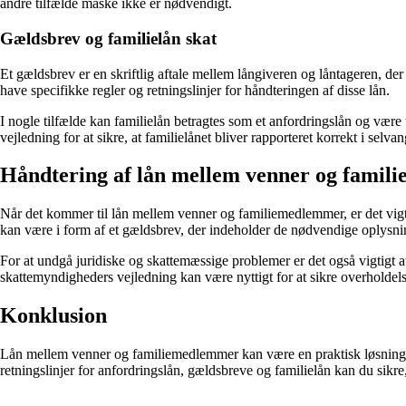
andre tilfælde måske ikke er nødvendigt.
Gældsbrev og familielån skat
Et gældsbrev er en skriftlig aftale mellem långiveren og låntageren, der
have specifikke regler og retningslinjer for håndteringen af disse lån.
I nogle tilfælde kan familielån betragtes som et anfordringslån og være
vejledning for at sikre, at familielånet bliver rapporteret korrekt i selva
Håndtering af lån mellem venner og fami
Når det kommer til lån mellem venner og familiemedlemmer, er det vigtigt 
kan være i form af et gældsbrev, der indeholder de nødvendige oplysning
For at undgå juridiske og skattemæssige problemer er det også vigtigt at 
skattemyndigheders vejledning kan være nyttigt for at sikre overholdels
Konklusion
Lån mellem venner og familiemedlemmer kan være en praktisk løsning i vi
retningslinjer for anfordringslån, gældsbreve og familielån kan du sikre, 