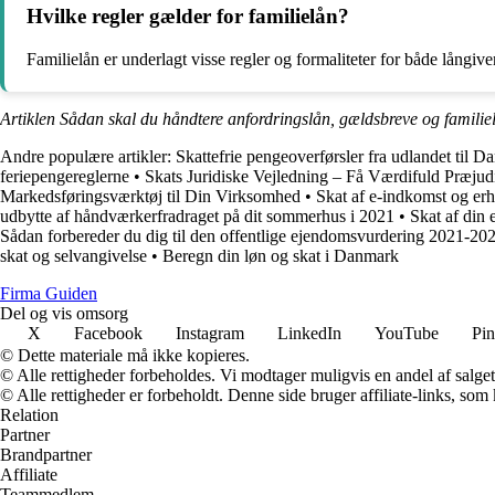
Hvilke regler gælder for familielån?
Familielån er underlagt visse regler og formaliteter for både långive
Artiklen Sådan skal du håndtere anfordringslån, gældsbreve og familiel
Andre populære artikler:
Skattefrie pengeoverførsler fra udlandet til 
feriepengereglerne
•
Skats Juridiske Vejledning – Få Værdifuld Præjud
Markedsføringsværktøj til Din Virksomhed
•
Skat af e-indkomst og er
udbytte af håndværkerfradraget på dit sommerhus i 2021
•
Skat af din
Sådan forbereder du dig til den offentlige ejendomsvurdering 2021-20
skat og selvangivelse
•
Beregn din løn og skat i Danmark
Firma Guiden
Del og vis omsorg
X
Facebook
Instagram
LinkedIn
YouTube
Pin
© Dette materiale må ikke kopieres.
© Alle rettigheder forbeholdes. Vi modtager muligvis en andel af salget,
© Alle rettigheder er forbeholdt. Denne side bruger affiliate-links, som
Relation
Partner
Brandpartner
Affiliate
Teammedlem