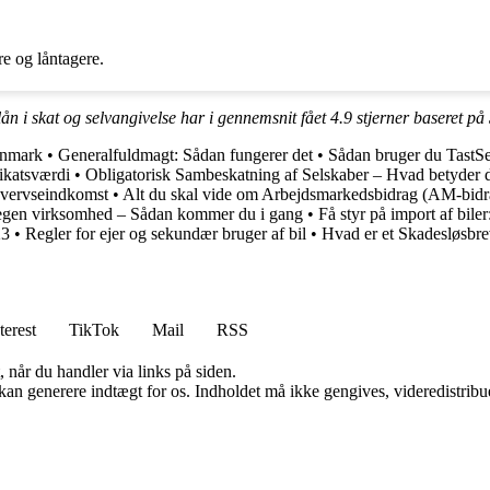
re og låntagere.
ån i skat og selvangivelse har i gennemsnit fået
4.9
stjerner baseret på
Danmark
•
Generalfuldmagt: Sådan fungerer det
•
Sådan bruger du TastSe
ikatsværdi
•
Obligatorisk Sambeskatning af Selskaber – Hvad betyder 
hvervseindkomst
•
Alt du skal vide om Arbejdsmarkedsbidrag (AM-bidr
 egen virksomhed – Sådan kommer du i gang
•
Få styr på import af bile
23
•
Regler for ejer og sekundær bruger af bil
•
Hvad er et Skadesløsbr
terest
TikTok
Mail
RSS
 når du handler via links på siden.
 kan generere indtægt for os. Indholdet må ikke gengives, videredistribue