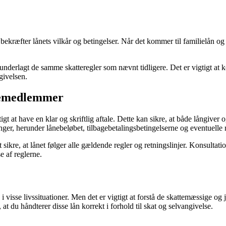
 bekræfter lånets vilkår og betingelser. Når det kommer til familielån o
 underlagt de samme skatteregler som nævnt tidligere. Det er vigtigt at 
ngivelsen.
liemedlemmer
at have en klar og skriftlig aftale. Dette kan sikre, at både långiver og 
er, herunder lånebeløbet, tilbagebetalingsbetingelserne og eventuelle r
sikre, at lånet følger alle gældende regler og retningslinjer. Konsultati
e af reglerne.
sse livssituationer. Men det er vigtigt at forstå de skattemæssige og j
at du håndterer disse lån korrekt i forhold til skat og selvangivelse.