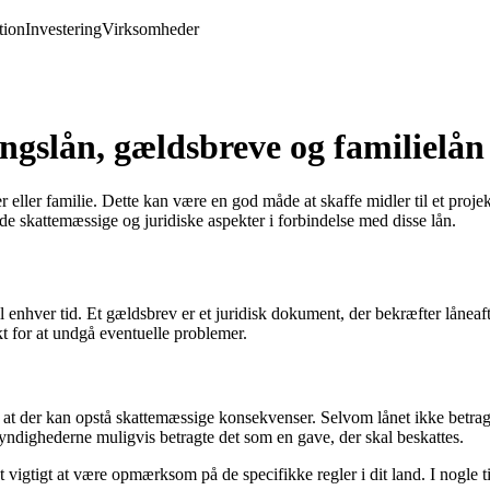
ion
Investering
Virksomheder
gslån, gældsbreve og familielån i
ler familie. Dette kan være en god måde at skaffe midler til et projekt
de skattemæssige og juridiske aspekter i forbindelse med disse lån.
til enhver tid. Et gældsbrev er et juridisk dokument, der bekræfter låne
t for at undgå eventuelle problemer.
t der kan opstå skattemæssige konsekvenser. Selvom lånet ikke betragte
temyndighederne muligvis betragte det som en gave, der skal beskattes.
t vigtigt at være opmærksom på de specifikke regler i dit land. I nogle t