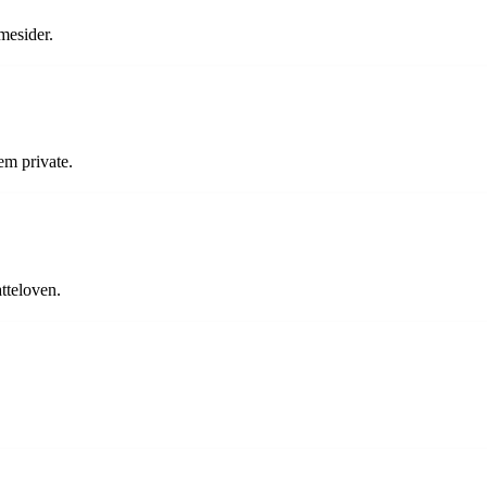
mesider.
em private.
atteloven.