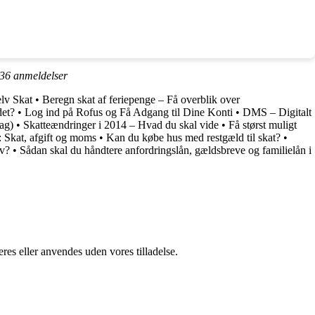
36
anmeldelser
lv Skat
•
Beregn skat af feriepenge – Få overblik over
det?
•
Log ind på Rofus og Få Adgang til Dine Konti
•
DMS – Digitalt
ag)
•
Skatteændringer i 2014 – Hvad du skal vide
•
Få størst muligt
r: Skat, afgift og moms
•
Kan du købe hus med restgæld til skat?
•
ev?
•
Sådan skal du håndtere anfordringslån, gældsbreve og familielån i
res eller anvendes uden vores tilladelse.