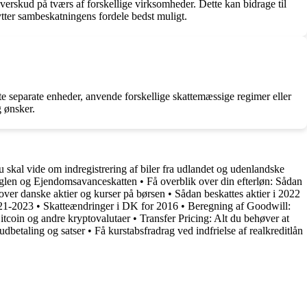
verskud på tværs af forskellige virksomheder. Dette kan bidrage til
tter sambeskatningens fordele bedst muligt.
tte separate enheder, anvende forskellige skattemæssige regimer eller
 ønsker.
du skal vide om indregistrering af biler fra udlandet og udenlandske
reglen og Ejendomsavanceskatten
•
Få overblik over din efterløn: Sådan
 over danske aktier og kurser på børsen
•
Sådan beskattes aktier i 2022
021-2023
•
Skatteændringer i DK for 2016
•
Beregning af Goodwill:
itcoin og andre kryptovalutaer
•
Transfer Pricing: Alt du behøver at
udbetaling og satser
•
Få kurstabsfradrag ved indfrielse af realkreditlån