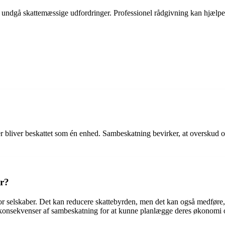
 at undgå skattemæssige udfordringer. Professionel rådgivning kan hjælp
bliver beskattet som én enhed. Sambeskatning bevirker, at overskud og 
er?
 selskaber. Det kan reducere skattebyrden, men det kan også medføre, a
e konsekvenser af sambeskatning for at kunne planlægge deres økonomi o