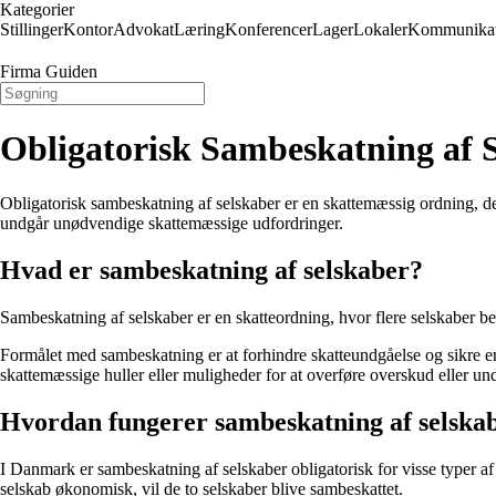
Kategorier
Stillinger
Kontor
Advokat
Læring
Konferencer
Lager
Lokaler
Kommunikat
Firma Guiden
Obligatorisk Sambeskatning af 
Obligatorisk sambeskatning af selskaber er en skattemæssig ordning, der
undgår unødvendige skattemæssige udfordringer.
Hvad er sambeskatning af selskaber?
Sambeskatning af selskaber er en skatteordning, hvor flere selskaber be
Formålet med sambeskatning er at forhindre skatteundgåelse og sikre en
skattemæssige huller eller muligheder for at overføre overskud eller u
Hvordan fungerer sambeskatning af selska
I Danmark er sambeskatning af selskaber obligatorisk for visse typer af se
selskab økonomisk, vil de to selskaber blive sambeskattet.