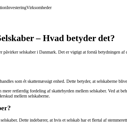
ion
Investering
Virksomheder
Selskaber – Hvad betyder det?
 påvirker selskaber i Danmark. Det er vigtigt at forstå betydningen af 
handles som ét skattemæssigt enhed. Dette betyder, at selskaberne blive
 mere retfærdig fordeling af skattebyrden mellem selskaber. Ved at beh
nderskud mellem selskaberne.
ber?
lskaber. Dette indebærer, at hvis et selskab har et flertal af stemmeretti