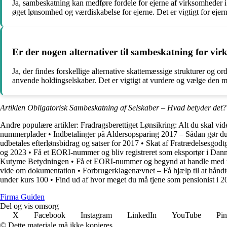
Ja, sambeskatning kan medføre fordele for ejerne af virksomheder i 
øget lønsomhed og værdiskabelse for ejerne. Det er vigtigt for eje
Er der nogen alternativer til sambeskatning for vi
Ja, der findes forskellige alternative skattemæssige strukturer og 
anvende holdingselskaber. Det er vigtigt at vurdere og vælge den 
Artiklen Obligatorisk Sambeskatning af Selskaber – Hvad betyder det?
Andre populære artikler:
Fradragsberettiget Lønsikring: Alt du skal vi
nummerplader
•
Indbetalinger på Aldersopsparing 2017 – Sådan gør d
udbetales efterlønsbidrag og satser for 2017
•
Skat af Fratrædelsesgodt
og 2023
•
Få et EORI-nummer og bliv registreret som eksportør i Dan
Kutyme Betydningen
•
Få et EORI-nummer og begynd at handle med 
vide om dokumentation
•
Forbrugerklagenævnet – Få hjælp til at håndt
under kurs 100
•
Find ud af hvor meget du må tjene som pensionist i 
Firma Guiden
Del og vis omsorg
X
Facebook
Instagram
LinkedIn
YouTube
Pin
© Dette materiale må ikke kopieres.