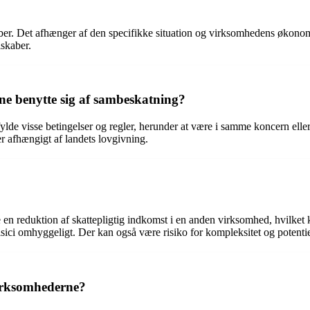
ber. Det afhænger af den specifikke situation og virksomhedens økonom
lskaber.
nne benytte sig af sambeskatning?
lde visse betingelser og regler, herunder at være i samme koncern eller
r afhængigt af landets lovgivning.
en reduktion af skattepligtig indkomst i en anden virksomhed, hvilket 
isici omhyggeligt. Der kan også være risiko for kompleksitet og potenti
virksomhederne?