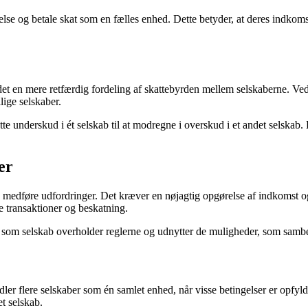
else og betale skat som en fælles enhed. Dette betyder, at deres indkom
r det en mere retfærdig fordeling af skattebyrden mellem selskaberne. 
lige selskaber.
 underskud i ét selskab til at modregne i overskud i et andet selskab. 
er
medføre udfordringer. Det kræver en nøjagtig opgørelse af indkomst og 
e transaktioner og beskatning.
man som selskab overholder reglerne og udnytter de muligheder, som samb
ler flere selskaber som én samlet enhed, når visse betingelser er opfyl
et selskab.