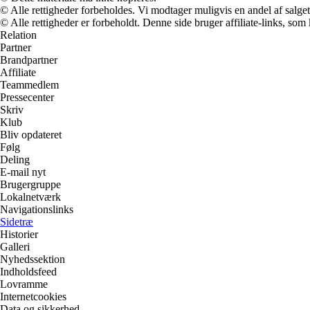
© Alle rettigheder forbeholdes. Vi modtager muligvis en andel af salget,
© Alle rettigheder er forbeholdt. Denne side bruger affiliate-links, som
Relation
Partner
Brandpartner
Affiliate
Teammedlem
Pressecenter
Skriv
Klub
Bliv opdateret
Følg
Deling
E-mail nyt
Brugergruppe
Lokalnetværk
Navigationslinks
Sidetræ
Historier
Galleri
Nyhedssektion
Indholdsfeed
Lovramme
Internetcookies
Data og sikkerhed