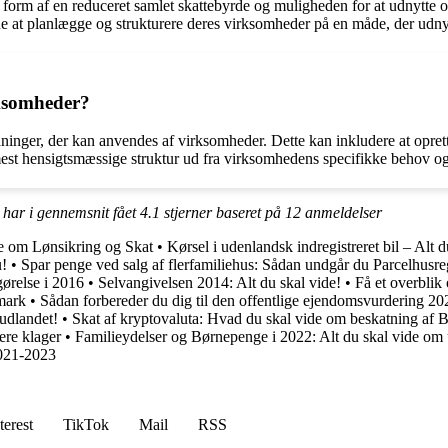
form af en reduceret samlet skattebyrde og muligheden for at udnytte o
rne at planlægge og strukturere deres virksomheder på en måde, der udny
rksomheder?
ordninger, der kan anvendes af virksomheder. Dette kan inkludere at opre
mest hensigtsmæssige struktur ud fra virksomhedens specifikke behov og
 har i gennemsnit fået
4.1
stjerner baseret på
12
anmeldelser
de om Lønsikring og Skat
•
Kørsel i udenlandsk indregistreret bil – Alt 
u!
•
Spar penge ved salg af flerfamiliehus: Sådan undgår du Parcelhus
gørelse i 2016
•
Selvangivelsen 2014: Alt du skal vide!
•
Få et overblik
mark
•
Sådan forbereder du dig til den offentlige ejendomsvurdering 2
udlandet!
•
Skat af kryptovaluta: Hvad du skal vide om beskatning af B
ere klager
•
Familieydelser og Børnepenge i 2022: Alt du skal vide om 
2021-2023
terest
TikTok
Mail
RSS