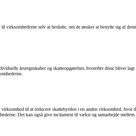
p til virksomhederne selv at beslutte, om de ønsker at benytte sig af den
ividuelle årsregnskaber og skatteopgørelser, hvorefter disse bliver lagt
ksomhederne.
irksomhed til at reducere skattebyrden i en anden virksomhed, hvor der 
mhederne. Det kan også give incitament til vækst og samarbejde mellem 