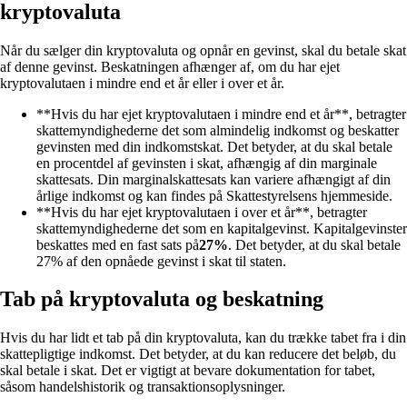
kryptovaluta
Når du sælger din kryptovaluta og opnår en gevinst, skal du betale skat
af denne gevinst. Beskatningen afhænger af, om du har ejet
kryptovalutaen i mindre end et år eller i over et år.
**Hvis du har ejet kryptovalutaen i mindre end et år**, betragter
skattemyndighederne det som almindelig indkomst og beskatter
gevinsten med din indkomstskat. Det betyder, at du skal betale
en procentdel af gevinsten i skat, afhængig af din marginale
skattesats. Din marginalskattesats kan variere afhængigt af din
årlige indkomst og kan findes på Skattestyrelsens hjemmeside.
**Hvis du har ejet kryptovalutaen i over et år**, betragter
skattemyndighederne det som en kapitalgevinst. Kapitalgevinster
beskattes med en fast sats på
27%
. Det betyder, at du skal betale
27% af den opnåede gevinst i skat til staten.
Tab på kryptovaluta og beskatning
Hvis du har lidt et tab på din kryptovaluta, kan du trække tabet fra i din
skattepligtige indkomst. Det betyder, at du kan reducere det beløb, du
skal betale i skat. Det er vigtigt at bevare dokumentation for tabet,
såsom handelshistorik og transaktionsoplysninger.