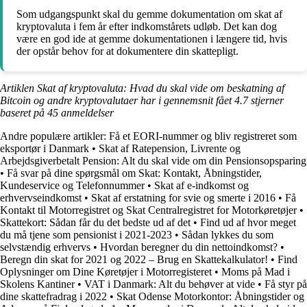
Som udgangspunkt skal du gemme dokumentation om skat af
kryptovaluta i fem år efter indkomstårets udløb. Det kan dog
være en god ide at gemme dokumentationen i længere tid, hvis
der opstår behov for at dokumentere din skattepligt.
Artiklen Skat af kryptovaluta: Hvad du skal vide om beskatning af
Bitcoin og andre kryptovalutaer har i gennemsnit fået
4.7
stjerner
baseret på
45
anmeldelser
Andre populære artikler:
Få et EORI-nummer og bliv registreret som
eksportør i Danmark
•
Skat af Ratepension, Livrente og
Arbejdsgiverbetalt Pension: Alt du skal vide om din Pensionsopsparing
•
Få svar på dine spørgsmål om Skat: Kontakt, Åbningstider,
Kundeservice og Telefonnummer
•
Skat af e-indkomst og
erhvervseindkomst
•
Skat af erstatning for svie og smerte i 2016
•
Få
Kontakt til Motorregistret og Skat Centralregistret for Motorkøretøjer
•
Skattekort: Sådan får du det bedste ud af det
•
Find ud af hvor meget
du må tjene som pensionist i 2021-2023
•
Sådan lykkes du som
selvstændig erhvervs
•
Hvordan beregner du din nettoindkomst?
•
Beregn din skat for 2021 og 2022 – Brug en Skattekalkulator!
•
Find
Oplysninger om Dine Køretøjer i Motorregisteret
•
Moms på Mad i
Skolens Kantiner
•
VAT i Danmark: Alt du behøver at vide
•
Få styr på
dine skattefradrag i 2022
•
Skat Odense Motorkontor: Åbningstider og