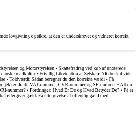
nde lovgivning og sikre, at den er underskrevet og vidneret korrekt.
dstyrelsen og Motorstyrelsen
•
Skattefradrag ved køb af unoterede
n danske madkultur
•
Frivillig Likvidation af Selskab: Alt du skal vide
lse
•
Toldværdi: Sådan beregner du den korrekte værdi
•
Få
ådan tjekker du dit VAT-nummer, CVR-nummer og SE-nummer
•
Alt du
EORI-nummer?
•
Fordringer: Hvad Er De og Hvad Betyder De?
•
Få et
kat eftergiver gæld: Få eftergivelse af offentlig gæld med