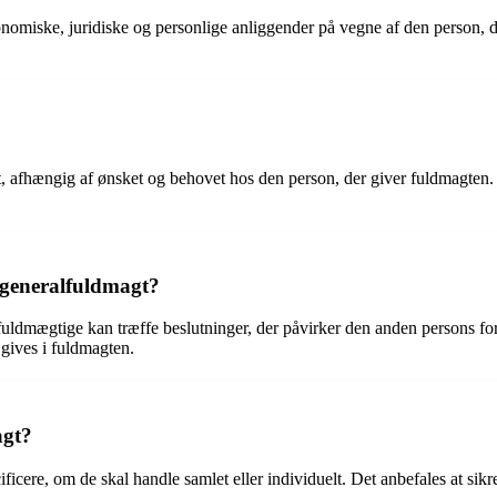
omiske, juridiske og personlige anliggender på vegne af den person, der 
, afhængig af ønsket og behovet hos den person, der giver fuldmagten. D
 generalfuldmagt?
ldmægtige kan træffe beslutninger, der påvirker den anden persons formu
gives i fuldmagten.
agt?
ficere, om de skal handle samlet eller individuelt. Det anbefales at s