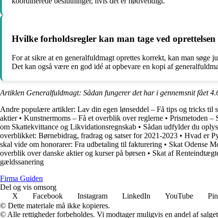
koordinerede beslutninger, hvis det er nødvendigt.
Hvilke forholdsregler kan man tage ved oprettelsen
For at sikre at en generalfuldmagt oprettes korrekt, kan man søge 
Det kan også være en god idé at opbevare en kopi af generalfuldma
Artiklen Generalfuldmagt: Sådan fungerer det har i gennemsnit fået
4.
Andre populære artikler:
Lav din egen lønseddel – Få tips og tricks til
aktier
•
Kunstnermoms – Få et overblik over reglerne
•
Prismetoden – 
om Skattekvittance og Likvidationsregnskab
•
Sådan udfylder du oplys
overblikket: Børnebidrag, fradrag og satser for 2021-2023
•
Hvad er Py
skal vide om honorarer: Fra udbetaling til fakturering
•
Skat Odense Mo
overblik over danske aktier og kurser på børsen
•
Skat af Renteindtægt
gældssanering
Firma Guiden
Del og vis omsorg
X
Facebook
Instagram
LinkedIn
YouTube
Pin
© Dette materiale må ikke kopieres.
© Alle rettigheder forbeholdes. Vi modtager muligvis en andel af salget,