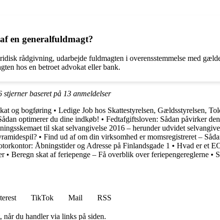
 af en generalfuldmagt?
juridisk rådgivning, udarbejde fuldmagten i overensstemmelse med gælde
gten hos en betroet advokat eller bank.
6
stjerner baseret på
13
anmeldelser
 skat og bogføring
•
Ledige Job hos Skattestyrelsen, Gældsstyrelsen, Tol
Sådan optimerer du dine indkøb!
•
Fedtafgiftsloven: Sådan påvirker de
ningsskemaet til skat selvangivelse 2016 – herunder udvidet selvangive
ramidespil?
•
Find ud af om din virksomhed er momsregistreret – S
torkontor: Åbningstider og Adresse på Finlandsgade 1
•
Hvad er et 
er
•
Beregn skat af feriepenge – Få overblik over feriepengereglerne
•
S
terest
TikTok
Mail
RSS
 når du handler via links på siden.