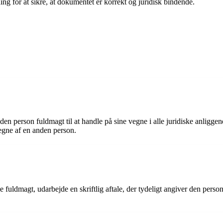
g for at sikre, at dokumentet er korrekt og juridisk bindende.
en person fuldmagt til at handle på sine vegne i alle juridiske anliggend
egne af en anden person.
 fuldmagt, udarbejde en skriftlig aftale, der tydeligt angiver den person