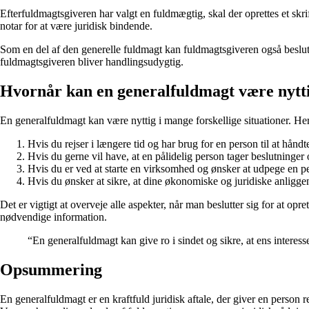
Efterfuldmagtsgiveren har valgt en fuldmægtig, skal der oprettes et skri
notar for at være juridisk bindende.
Som en del af den generelle fuldmagt kan fuldmagtsgiveren også beslut
fuldmagtsgiveren bliver handlingsudygtig.
Hvornår kan en generalfuldmagt være nytt
En generalfuldmagt kan være nyttig i mange forskellige situationer. He
Hvis du rejser i længere tid og har brug for en person til at hån
Hvis du gerne vil have, at en pålidelig person tager beslutninge
Hvis du er ved at starte en virksomhed og ønsker at udpege en pe
Hvis du ønsker at sikre, at dine økonomiske og juridiske anliggend
Det er vigtigt at overveje alle aspekter, når man beslutter sig for at op
nødvendige information.
“En generalfuldmagt kan give ro i sindet og sikre, at ens interesser
Opsummering
En generalfuldmagt er en kraftfuld juridisk aftale, der giver en person r