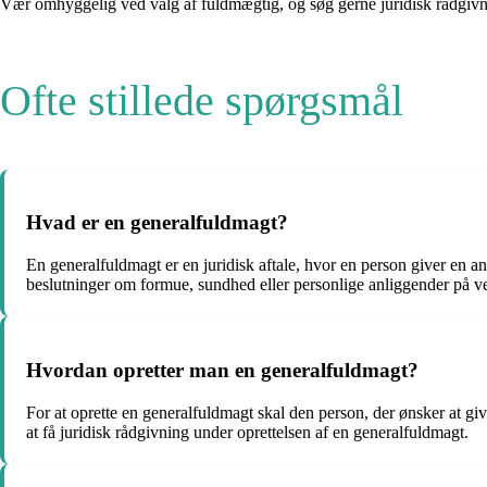
Vær omhyggelig ved valg af fuldmægtig, og søg gerne juridisk rådgivnin
Ofte stillede spørgsmål
Hvad er en generalfuldmagt?
En generalfuldmagt er en juridisk aftale, hvor en person giver en and
beslutninger om formue, sundhed eller personlige anliggender på v
Hvordan opretter man en generalfuldmagt?
For at oprette en generalfuldmagt skal den person, der ønsker at give
at få juridisk rådgivning under oprettelsen af en generalfuldmagt.