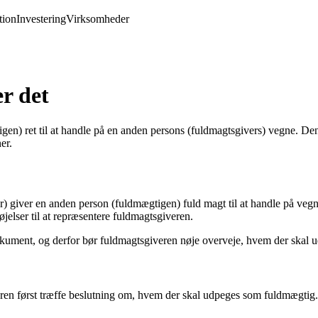
ion
Investering
Virksomheder
r det
tigen) ret til at handle på en anden persons (fuldmagtsgivers) vegne. De
er.
r) giver en anden person (fuldmægtigen) fuld magt til at handle på vegn
jelser til at repræsentere fuldmagtsgiveren.
k dokument, og derfor bør fuldmagtsgiveren nøje overveje, hvem der ska
veren først træffe beslutning om, hvem der skal udpeges som fuldmægt