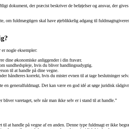
ftligt dokument, der præcist beskriver de beføjelser og ansvar, der give
te, om fuldmægtigen skal have øjeblikkelig adgang til fuldmagtsgiveren
ig?
r er nogle eksempler:
dtere dine økonomiske anliggender i din fravær.
r om sundhedspleje, hvis du bliver handlingsudygtig.
rson til at handle på dine vegne.
er håndteres korrekt, hvis du mister evnen til at tage beslutninger selv
rette en generalfuldmagt. Det kan være en god idé at søge juridisk rådgiv
 bliver varetaget, selv når man ikke selv er i stand til at handle.”
et til at handle på vegne af en anden. Denne type fuldmagt er ikke begræn