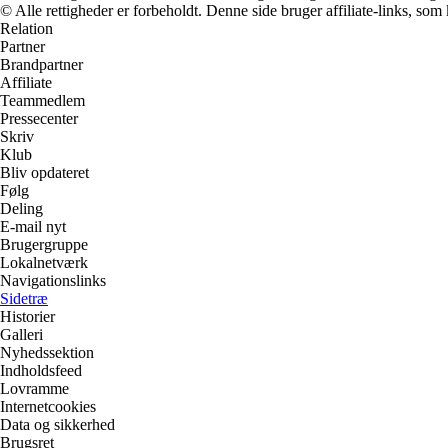
© Alle rettigheder er forbeholdt. Denne side bruger affiliate-links, som
Relation
Partner
Brandpartner
Affiliate
Teammedlem
Pressecenter
Skriv
Klub
Bliv opdateret
Følg
Deling
E-mail nyt
Brugergruppe
Lokalnetværk
Navigationslinks
Sidetræ
Historier
Galleri
Nyhedssektion
Indholdsfeed
Lovramme
Internetcookies
Data og sikkerhed
Brugsret