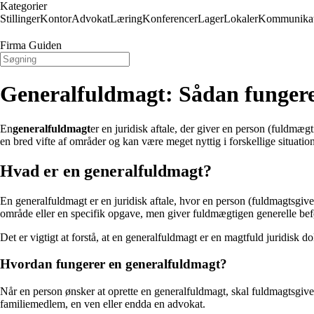
Kategorier
Stillinger
Kontor
Advokat
Læring
Konferencer
Lager
Lokaler
Kommunikat
Firma Guiden
Generalfuldmagt: Sådan fungere
En
generalfuldmagt
er en juridisk aftale, der giver en person (fuldmæg
en bred vifte af områder og kan være meget nyttig i forskellige situation
Hvad er en generalfuldmagt?
En generalfuldmagt er en juridisk aftale, hvor en person (fuldmagtsgive
område eller en specifik opgave, men giver fuldmægtigen generelle befø
Det er vigtigt at forstå, at en generalfuldmagt er en magtfuld juridis
Hvordan fungerer en generalfuldmagt?
Når en person ønsker at oprette en generalfuldmagt, skal fuldmagtsgi
familiemedlem, en ven eller endda en advokat.