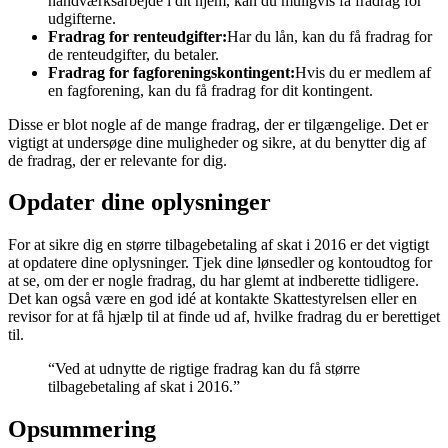
håndværksarbejde i dit hjem, kan du muligvis få fradrag for
udgifterne.
Fradrag for renteudgifter:
Har du lån, kan du få fradrag for
de renteudgifter, du betaler.
Fradrag for fagforeningskontingent:
Hvis du er medlem af
en fagforening, kan du få fradrag for dit kontingent.
Disse er blot nogle af de mange fradrag, der er tilgængelige. Det er
vigtigt at undersøge dine muligheder og sikre, at du benytter dig af
de fradrag, der er relevante for dig.
Opdater dine oplysninger
For at sikre dig en større tilbagebetaling af skat i 2016 er det vigtigt
at opdatere dine oplysninger. Tjek dine lønsedler og kontoudtog for
at se, om der er nogle fradrag, du har glemt at indberette tidligere.
Det kan også være en god idé at kontakte Skattestyrelsen eller en
revisor for at få hjælp til at finde ud af, hvilke fradrag du er berettiget
til.
“Ved at udnytte de rigtige fradrag kan du få større
tilbagebetaling af skat i 2016.”
Opsummering