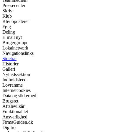
Teammedlem
Pressecenter
Skriv
Klub
Bliv opdateret
Følg
Deling
E-mail nyt
Brugergruppe
Lokalnetværk
Navigationslinks
Sidetræ
Historier
Galleri
Nyhedssektion
Indholdsfeed
Lovramme
Internetcookies
Data og sikkerhed
Brugsret
Aftalevilkår
Funktionalitet
Ansvarlighed
FirmaGuiden.dk
Digitro