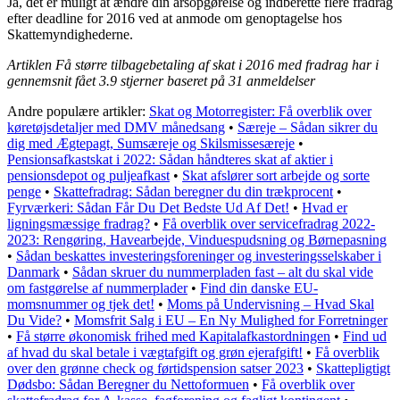
Ja, det er muligt at ændre din årsopgørelse og indberette flere fradrag
efter deadline for 2016 ved at anmode om genoptagelse hos
Skattemyndighederne.
Artiklen Få større tilbagebetaling af skat i 2016 med fradrag har i
gennemsnit fået
3.9
stjerner baseret på
31
anmeldelser
Andre populære artikler:
Skat og Motorregister: Få overblik over
køretøjsdetaljer med DMV månedsang
•
Særeje – Sådan sikrer du
dig med Ægtepagt, Sumsæreje og Skilsmissesæreje
•
Pensionsafkastskat i 2022: Sådan håndteres skat af aktier i
pensionsdepot og puljeafkast
•
Skat afslører sort arbejde og sorte
penge
•
Skattefradrag: Sådan beregner du din trækprocent
•
Fyrværkeri: Sådan Får Du Det Bedste Ud Af Det!
•
Hvad er
ligningsmæssige fradrag?
•
Få overblik over servicefradrag 2022-
2023: Rengøring, Havearbejde, Vinduespudsning og Børnepasning
•
Sådan beskattes investeringsforeninger og investeringsselskaber i
Danmark
•
Sådan skruer du nummerpladen fast – alt du skal vide
om fastgørelse af nummerplader
•
Find din danske EU-
momsnummer og tjek det!
•
Moms på Undervisning – Hvad Skal
Du Vide?
•
Momsfrit Salg i EU – En Ny Mulighed for Forretninger
•
Få større økonomisk frihed med Kapitalafkastordningen
•
Find ud
af hvad du skal betale i vægtafgift og grøn ejerafgift!
•
Få overblik
over den grønne check og førtidspension satser 2023
•
Skattepligtigt
Dødsbo: Sådan Beregner du Nettoformuen
•
Få overblik over