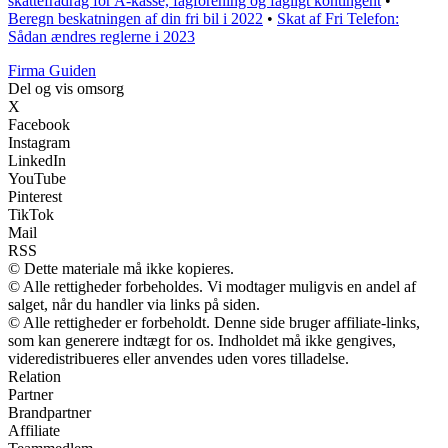
skattefradrag for A-kasse, fagforening og fagligt kontingent
•
Beregn beskatningen af din fri bil i 2022
•
Skat af Fri Telefon:
Sådan ændres reglerne i 2023
Firma Guiden
Del og vis omsorg
X
Facebook
Instagram
LinkedIn
YouTube
Pinterest
TikTok
Mail
RSS
© Dette materiale må ikke kopieres.
© Alle rettigheder forbeholdes. Vi modtager muligvis en andel af
salget, når du handler via links på siden.
© Alle rettigheder er forbeholdt. Denne side bruger affiliate-links,
som kan generere indtægt for os. Indholdet må ikke gengives,
videredistribueres eller anvendes uden vores tilladelse.
Relation
Partner
Brandpartner
Affiliate