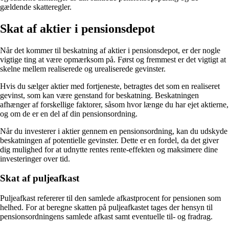
gældende skatteregler.
Skat af aktier i pensionsdepot
Når det kommer til beskatning af aktier i pensionsdepot, er der nogle
vigtige ting at være opmærksom på. Først og fremmest er det vigtigt at
skelne mellem realiserede og urealiserede gevinster.
Hvis du sælger aktier med fortjeneste, betragtes det som en realiseret
gevinst, som kan være genstand for beskatning. Beskatningen
afhænger af forskellige faktorer, såsom hvor længe du har ejet aktierne,
og om de er en del af din pensionsordning.
Når du investerer i aktier gennem en pensionsordning, kan du udskyde
beskatningen af potentielle gevinster. Dette er en fordel, da det giver
dig mulighed for at udnytte rentes rente-effekten og maksimere dine
investeringer over tid.
Skat af puljeafkast
Puljeafkast refererer til den samlede afkastprocent for pensionen som
helhed. For at beregne skatten på puljeafkastet tages der hensyn til
pensionsordningens samlede afkast samt eventuelle til- og fradrag.