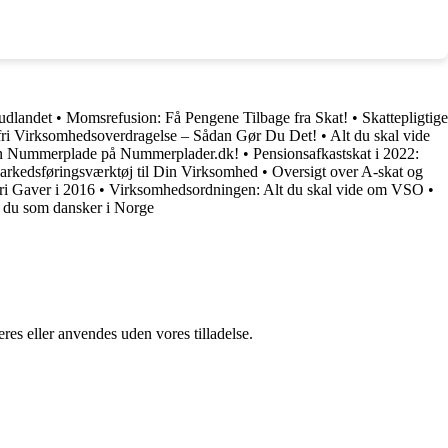
 udlandet
•
Momsrefusion: Få Pengene Tilbage fra Skat!
•
Skattepligtige
i Virksomhedsoverdragelse – Sådan Gør Du Det!
•
Alt du skal vide
in Nummerplade på Nummerplader.dk!
•
Pensionsafkastskat i 2022:
rkedsføringsværktøj til Din Virksomhed
•
Oversigt over A-skat og
ri Gaver i 2016
•
Virksomhedsordningen: Alt du skal vide om VSO
•
r du som dansker i Norge
res eller anvendes uden vores tilladelse.