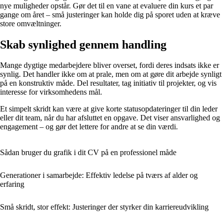
nye muligheder opstår. Gør det til en vane at evaluere din kurs et par
gange om året – små justeringer kan holde dig på sporet uden at kræve
store omvæltninger.
Skab synlighed gennem handling
Mange dygtige medarbejdere bliver overset, fordi deres indsats ikke er
synlig. Det handler ikke om at prale, men om at gøre dit arbejde synligt
på en konstruktiv måde. Del resultater, tag initiativ til projekter, og vis
interesse for virksomhedens mål.
Et simpelt skridt kan være at give korte statusopdateringer til din leder
eller dit team, når du har afsluttet en opgave. Det viser ansvarlighed og
engagement – og gør det lettere for andre at se din værdi.
Sådan bruger du grafik i dit CV på en professionel måde
Generationer i samarbejde: Effektiv ledelse på tværs af alder og
erfaring
Små skridt, stor effekt: Justeringer der styrker din karriereudvikling