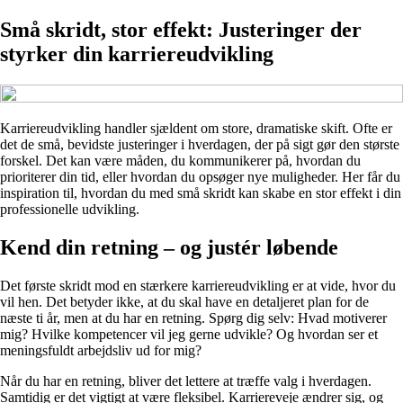
Små skridt, stor effekt: Justeringer der
styrker din karriereudvikling
Karriereudvikling handler sjældent om store, dramatiske skift. Ofte er
det de små, bevidste justeringer i hverdagen, der på sigt gør den største
forskel. Det kan være måden, du kommunikerer på, hvordan du
prioriterer din tid, eller hvordan du opsøger nye muligheder. Her får du
inspiration til, hvordan du med små skridt kan skabe en stor effekt i din
professionelle udvikling.
Kend din retning – og justér løbende
Det første skridt mod en stærkere karriereudvikling er at vide, hvor du
vil hen. Det betyder ikke, at du skal have en detaljeret plan for de
næste ti år, men at du har en retning. Spørg dig selv: Hvad motiverer
mig? Hvilke kompetencer vil jeg gerne udvikle? Og hvordan ser et
meningsfuldt arbejdsliv ud for mig?
Når du har en retning, bliver det lettere at træffe valg i hverdagen.
Samtidig er det vigtigt at være fleksibel. Karriereveje ændrer sig, og