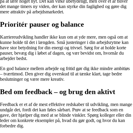
på at lære noget nyt. Det kan virke ubetydeligt, men over et år bliver
det mange timers ny viden, der kan styrke din faglighed og gøre dig
mere attraktiv på arbejdsmarkedet.
Prioritér pauser og balance
Karriereudvikling handler ikke kun om at yde mere, men også om at
kunne holde til det i længden. Små justeringer i din arbejdsrytme kan
have stor betydning for din energi og trivsel. Sørg for at holde korte
pauser, bevæg dig i løbet af dagen, og vær bevidst om, hvornår du
arbejder bedst.
En god balance mellem arbejde og fritid gør dig ikke mindre ambitiøs
– tværtimod. Den giver dig overskud til at tænke klart, tage bedre
beslutninger og være mere kreativ.
Bed om feedback – og brug den aktivt
Feedback er et af de mest effektive redskaber til udvikling, men mange
undgår det, fordi det kan føles sårbart. Prøv at se feedback som en
gave, der hjælper dig med at se blinde vinkler. Spørg kolleger eller din
leder om konkrete eksempler på, hvad du gør godt, og hvor du kan
forbedre dig.