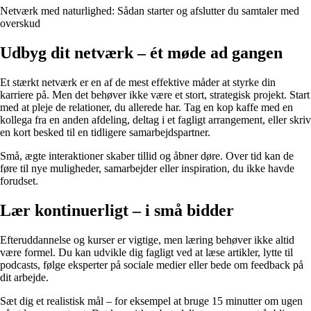
Netværk med naturlighed: Sådan starter og afslutter du samtaler med
overskud
Udbyg dit netværk – ét møde ad gangen
Et stærkt netværk er en af de mest effektive måder at styrke din
karriere på. Men det behøver ikke være et stort, strategisk projekt. Start
med at pleje de relationer, du allerede har. Tag en kop kaffe med en
kollega fra en anden afdeling, deltag i et fagligt arrangement, eller skriv
en kort besked til en tidligere samarbejdspartner.
Små, ægte interaktioner skaber tillid og åbner døre. Over tid kan de
føre til nye muligheder, samarbejder eller inspiration, du ikke havde
forudset.
Lær kontinuerligt – i små bidder
Efteruddannelse og kurser er vigtige, men læring behøver ikke altid
være formel. Du kan udvikle dig fagligt ved at læse artikler, lytte til
podcasts, følge eksperter på sociale medier eller bede om feedback på
dit arbejde.
Sæt dig et realistisk mål – for eksempel at bruge 15 minutter om ugen