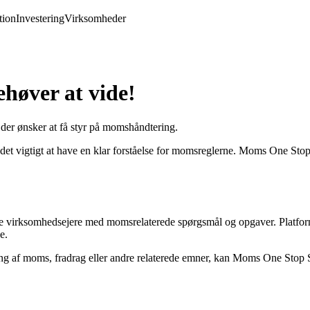
ion
Investering
Virksomheder
høver at vide!
, der ønsker at få styr på momshåndtering.
 det vigtigt at have en klar forståelse for momsreglerne. Moms One Sto
pe virksomhedsejere med momsrelaterede spørgsmål og opgaver. Platforme
e.
ng af moms, fradrag eller andre relaterede emner, kan Moms One Stop 