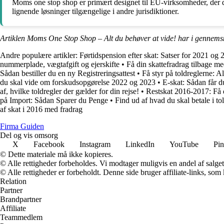
Moms one stop shop er primært designet til EU-virksomheder, der dr
lignende løsninger tilgængelige i andre jurisdiktioner.
Artiklen Moms One Stop Shop – Alt du behøver at vide! har i gennemsn
Andre populære artikler:
Førtidspension efter skat: Satser for 2021 og
nummerplade, vægtafgift og ejerskifte
•
Få din skattefradrag tilbage
Sådan bestiller du en ny Registreringsattest
•
Få styr på toldreglerne: A
du skal vide om forskudsopgørelse 2022 og 2023
•
E-skat: Sådan får d
af, hvilke toldregler der gælder for din rejse!
•
Restskat 2016-2017: Få d
på Import: Sådan Sparer du Penge
•
Find ud af hvad du skal betale i 
af skat i 2016 med fradrag
Firma Guiden
Del og vis omsorg
X
Facebook
Instagram
LinkedIn
YouTube
Pin
© Dette materiale må ikke kopieres.
© Alle rettigheder forbeholdes. Vi modtager muligvis en andel af salget,
© Alle rettigheder er forbeholdt. Denne side bruger affiliate-links, som
Relation
Partner
Brandpartner
Affiliate
Teammedlem