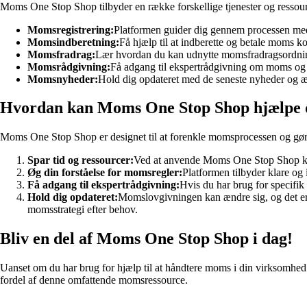
Moms One Stop Shop tilbyder en række forskellige tjenester og ressourc
Momsregistrering:
Platformen guider dig gennem processen med
Momsindberetning:
Få hjælp til at indberette og betale moms kor
Momsfradrag:
Lær hvordan du kan udnytte momsfradragsordnin
Momsrådgivning:
Få adgang til ekspertrådgivning om moms og
Momsnyheder:
Hold dig opdateret med de seneste nyheder og 
Hvordan kan Moms One Stop Shop hjælpe 
Moms One Stop Shop er designet til at forenkle momsprocessen og gør
Spar tid og ressourcer:
Ved at anvende Moms One Stop Shop kan
Øg din forståelse for momsregler:
Platformen tilbyder klare og
Få adgang til ekspertrådgivning:
Hvis du har brug for specifi
Hold dig opdateret:
Momslovgivningen kan ændre sig, og det er 
momsstrategi efter behov.
Bliv en del af Moms One Stop Shop i dag!
Uanset om du har brug for hjælp til at håndtere moms i din virksomhed
fordel af denne omfattende momsressource.