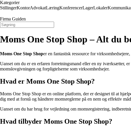
Kategorier
Stillinger
Kontor
Advokat
Læring
Konferencer
Lager
Lokaler
Kommunikat
Firma Guiden
Moms One Stop Shop – Alt du be
Moms One Stop Shop
er en fantastisk ressource for virksomhedsejere
Uanset om du er en erfaren forretningsmand eller en ny iværksætter, er
momslovgivningen og forpligtelserne som virksomhedsejer.
Hvad er Moms One Stop Shop?
Moms One Stop Shop er en online platform, der er designet til at hjæl
dig med at forstå og håndtere momsreglerne på en nem og effektiv måd
Uanset om du har brug for vejledning om momsregistrering, indberetni
Hvad tilbyder Moms One Stop Shop?