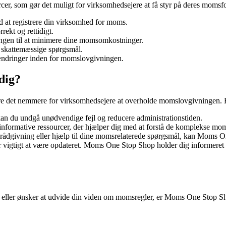
er, som gør det muligt for virksomhedsejere at få styr på deres momsfor
 at registrere din virksomhed for moms.
rekt og rettidigt.
gen til at minimere dine momsomkostninger.
 skattemæssige spørgsmål.
ændringer inden for momslovgivningen.
dig?
e det nemmere for virksomhedsejere at overholde momslovgivningen. He
 du undgå unødvendige fejl og reducere administrationstiden.
 informative ressourcer, der hjælper dig med at forstå de komplekse moms
k rådgivning eller hjælp til dine momsrelaterede spørgsmål, kan Moms O
vigtigt at være opdateret. Moms One Stop Shop holder dig informeret o
 eller ønsker at udvide din viden om momsregler, er Moms One Stop Shop