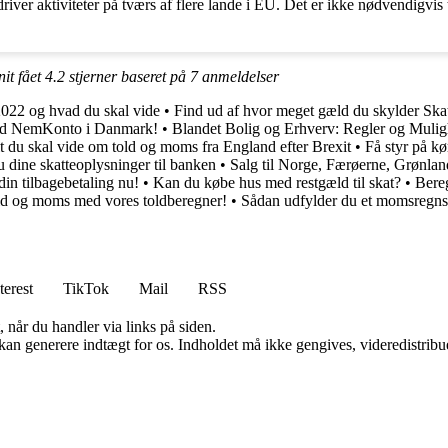
iver aktiviteter på tværs af flere lande i EU. Det er ikke nødvendigvi
it fået
4.2
stjerner baseret på
7
anmeldelser
 2022 og hvad du skal vide
•
Find ud af hvor meget gæld du skylder Skat
 med NemKonto i Danmark!
•
Blandet Bolig og Erhverv: Regler og Muli
lt du skal vide om told og moms fra England efter Brexit
•
Få styr på kø
u dine skatteoplysninger til banken
•
Salg til Norge, Færøerne, Grønla
in tilbagebetaling nu!
•
Kan du købe hus med restgæld til skat?
•
Bereg
told og moms med vores toldberegner!
•
Sådan udfylder du et momsregns
terest
TikTok
Mail
RSS
 når du handler via links på siden.
 kan generere indtægt for os. Indholdet må ikke gengives, videredistribue