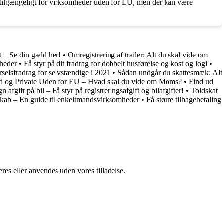
s tilgængeligt for virksomheder uden for EU, men der kan være
 – Se din gæld her!
•
Omregistrering af trailer: Alt du skal vide om
gheder
•
Få styr på dit fradrag for dobbelt husførelse og kost og logi
•
rselsfradrag for selvstændige i 2021
•
Sådan undgår du skattesmæk: Alt
nd og Private Uden for EU – Hvad skal du vide om Moms?
•
Find ud
n afgift på bil – Få styr på registreringsafgift og bilafgifter!
•
Toldskat
kab – En guide til enkeltmandsvirksomheder
•
Få større tilbagebetaling
res eller anvendes uden vores tilladelse.