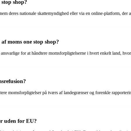
 stop shop?
em deres nationale skattemyndighed eller via en online-platform, der 
g af moms one stop shop?
ansvarlige for at håndtere momsforpligtelserne i hvert enkelt land, hvo
srefusion?
e momsforpligtelser på tværs af landegrænser og forenkle rapportering
er uden for EU?