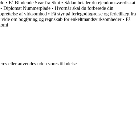
ide
•
Få Bindende Svar fra Skat
•
Sådan betaler du ejendomsværdiskat
•
Diplomat Nummerplade
•
Hvornår skal du forberede din
prettelse af virksomhed
•
Få styr på feriegodtgørelse og ferietillæg fra
t vide om bogføring og regnskab for enkeltmandsvirksomheder
•
Få
nomi
res eller anvendes uden vores tilladelse.