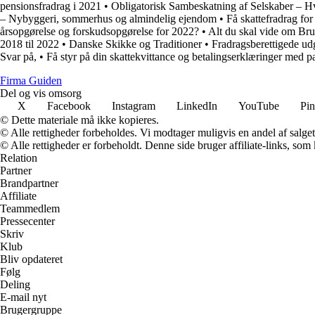
pensionsfradrag i 2021
•
Obligatorisk Sambeskatning af Selskaber – H
– Nybyggeri, sommerhus og almindelig ejendom
•
Få skattefradrag for
årsopgørelse og forskudsopgørelse for 2022?
•
Alt du skal vide om Bru
2018 til 2022
•
Danske Skikke og Traditioner
•
Fradragsberettigede ud
Svar på,
•
Få styr på din skattekvittance og betalingserklæringer med p
Firma Guiden
Del og vis omsorg
X
Facebook
Instagram
LinkedIn
YouTube
Pin
© Dette materiale må ikke kopieres.
© Alle rettigheder forbeholdes. Vi modtager muligvis en andel af salget,
© Alle rettigheder er forbeholdt. Denne side bruger affiliate-links, som
Relation
Partner
Brandpartner
Affiliate
Teammedlem
Pressecenter
Skriv
Klub
Bliv opdateret
Følg
Deling
E-mail nyt
Brugergruppe