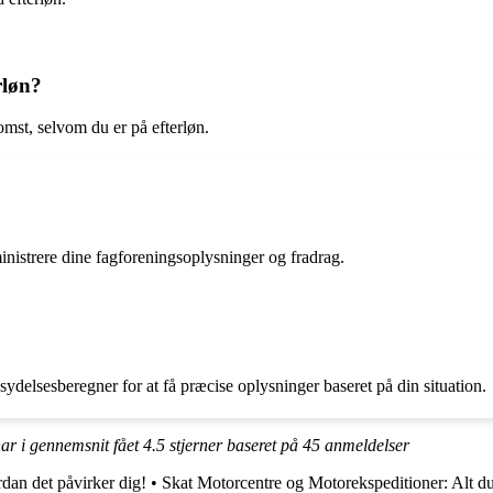
rløn?
omst, selvom du er på efterløn.
inistrere dine fagforeningsoplysninger og fradrag.
ydelsesberegner for at få præcise oplysninger baseret på din situation.
har i gennemsnit fået
4.5
stjerner baseret på
45
anmeldelser
dan det påvirker dig!
•
Skat Motorcentre og Motorekspeditioner: Alt du