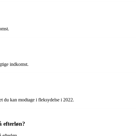
omst.
igtige indkomst.
et du kan modtage i fleksydelse i 2022.
å efterløn?
 efterløn.