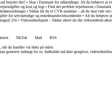
vad betyder det?
•
Skat i Danmark for udlændinge: Alt du behøver at v
 rejseudgifter og kost og logi
•
Find det perfekte rejsebureau i Danmark
ttolønsordninger
•
Sådan får du et CVR-nummer – alt du skal vide om o
gifter for selvstændige og enkeltmandsvirksomheder
•
Alt du behøver a
aragraf 216
•
Virksomhedspant – Sådan sikrer du din virksomheds øko
terest
TikTok
Mail
RSS
 når du handler via links på siden.
 kan generere indtægt for os. Indholdet må ikke gengives, videredistribue