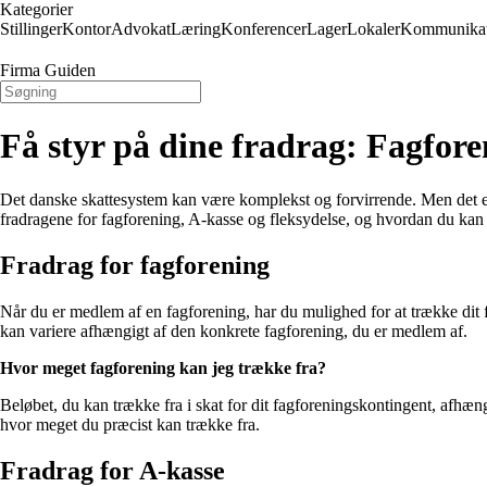
Kategorier
Stillinger
Kontor
Advokat
Læring
Konferencer
Lager
Lokaler
Kommunikat
Firma Guiden
Få styr på dine fradrag: Fagfore
Det danske skattesystem kan være komplekst og forvirrende. Men det er vi
fradragene for fagforening, A-kasse og fleksydelse, og hvordan du kan
Fradrag for fagforening
Når du er medlem af en fagforening, har du mulighed for at trække dit fag
kan variere afhængigt af den konkrete fagforening, du er medlem af.
Hvor meget fagforening kan jeg trække fra?
Beløbet, du kan trække fra i skat for dit fagforeningskontingent, afhænge
hvor meget du præcist kan trække fra.
Fradrag for A-kasse