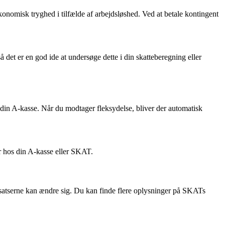
konomisk tryghed i tilfælde af arbejdsløshed. Ved at betale kontingent
så det er en god ide at undersøge dette i din skatteberegning eller
af din A-kasse. Når du modtager fleksydelse, bliver der automatisk
er hos din A-kasse eller SKAT.
g satserne kan ændre sig. Du kan finde flere oplysninger på SKATs