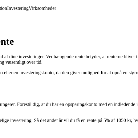
ion
Investering
Virksomheder
nte
 dine investeringer. Vedhængende rente betyder, at renterne bliver tilf
ng væsentligt over tid.
eller en investeringskonto, da den giver mulighed for at opnå en stør
ngerer. Forestil dig, at du har en opsparingskonto med en indledende inv
ige investering. Så det andet år vil du få en rente på 5% af 1050 kr, hvi