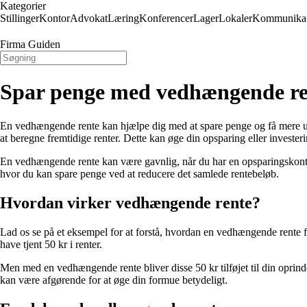
Kategorier
Stillinger
Kontor
Advokat
Læring
Konferencer
Lager
Lokaler
Kommunikat
Firma Guiden
Spar penge med vedhængende re
En vedhængende rente kan hjælpe dig med at spare penge og få mere ud af
at beregne fremtidige renter. Dette kan øge din opsparing eller investeri
En vedhængende rente kan være gavnlig, når du har en opsparingskonto 
hvor du kan spare penge ved at reducere det samlede rentebeløb.
Hvordan virker vedhængende rente?
Lad os se på et eksempel for at forstå, hvordan en vedhængende rente fu
have tjent 50 kr i renter.
Men med en vedhængende rente bliver disse 50 kr tilføjet til din oprindel
kan være afgørende for at øge din formue betydeligt.