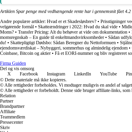
Artiklen Spar penge med vedhængende rente har i gennemsnit fået
4.2
Andre populære artikler:
Hvad er et Skadesløsbrev?
•
Prisstigninger v
velgørende formål
•
Skatteændringer i 2022: Hvad du skal vide
•
Midle
Moms?
•
Transfer Pricing: Alt du behøver at vide om dokumentation
•
momsregnskab – En guide til enkeltmandsvirksomheder
•
Sådan udfyld
du!
•
Skattepligtigt Dødsbo: Sådan Beregner du Nettoformuen
•
Stjåln
ejendomsværdiskat – Nybyggeri, sommerhus og almindelig ejendom
•
Coinbase, Bitcoin og aktier
•
Få et EORI-nummer og bliv registreret s
Firma Guiden
Del og vis omsorg
X
Facebook
Instagram
LinkedIn
YouTube
Pin
© Dette materiale må ikke kopieres.
© Alle rettigheder forbeholdes. Vi modtager muligvis en andel af salget,
© Alle rettigheder er forbeholdt. Denne side bruger affiliate-links, som
Relation
Partner
Brandpartner
Affiliate
Teammedlem
Pressecenter
Skriv