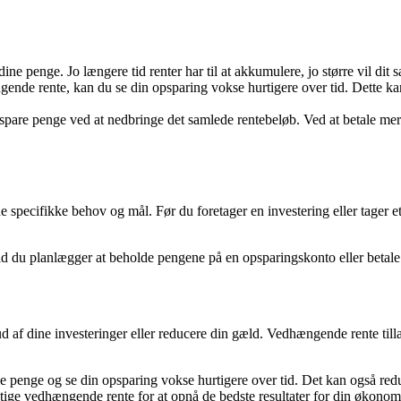
e penge. Jo længere tid renter har til at akkumulere, jo større vil dit s
nde rente, kan du se din opsparing vokse hurtigere over tid. Dette kan
pare penge ved at nedbringe det samlede rentebeløb. Ved at betale me
 specifikke behov og mål. Før du foretager en investering eller tager et
tid du planlægger at beholde pengene på en opsparingskonto eller betale
 dine investeringer eller reducere din gæld. Vedhængende rente tillader 
 penge og se din opsparing vokse hurtigere over tid. Det kan også redu
tige vedhængende rente for at opnå de bedste resultater for din økonom