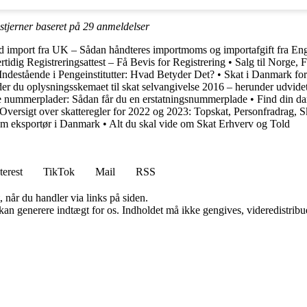
stjerner baseret på
29
anmeldelser
ed import fra UK – Sådan håndteres importmoms og importafgift fra En
rtidig Registreringsattest – Få Bevis for Registrering
•
Salg til Norge,
Indestående i Pengeinstitutter: Hvad Betyder Det?
•
Skat i Danmark for
er du oplysningsskemaet til skat selvangivelse 2016 – herunder udvidet
e nummerplader: Sådan får du en erstatningsnummerplade
•
Find din d
Oversigt over skatteregler for 2022 og 2023: Topskat, Personfradrag, 
om eksportør i Danmark
•
Alt du skal vide om Skat Erhverv og Told
terest
TikTok
Mail
RSS
 når du handler via links på siden.
 kan generere indtægt for os. Indholdet må ikke gengives, videredistribue