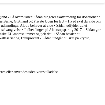
gland
•
Få overblikket: Sådan fungerer skattefradrag for donationer til
 Færøerne, Grønland og Private Uden for EU – Hvad skal du vide om
 udlændinge: Alt du behøver at vide
•
Sådan udfylder du et
 selvangivelse
•
Indbetalinger på Aldersopsparing 2017 – Sådan gør
anske EU-momsnummer og tjek det!
•
Sådan betaler du
Skattesatser og Trækprocent
•
Sådan undgår du skat på krypto,
res eller anvendes uden vores tilladelse.