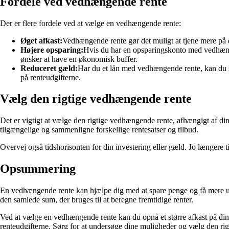
Fordele ved vedhængende rente
Der er flere fordele ved at vælge en vedhængende rente:
Øget afkast:
Vedhængende rente gør det muligt at tjene mere på din
Højere opsparing:
Hvis du har en opsparingskonto med vedhænge
ønsker at have en økonomisk buffer.
Reduceret gæld:
Har du et lån med vedhængende rente, kan du s
på renteudgifterne.
Vælg den rigtige vedhængende rente
Det er vigtigt at vælge den rigtige vedhængende rente, afhængigt af dine
tilgængelige og sammenligne forskellige rentesatser og tilbud.
Overvej også tidshorisonten for din investering eller gæld. Jo længere 
Opsummering
En vedhængende rente kan hjælpe dig med at spare penge og få mere ud af
den samlede sum, der bruges til at beregne fremtidige renter.
Ved at vælge en vedhængende rente kan du opnå et større afkast på dine
renteudgifterne. Sørg for at undersøge dine muligheder og vælg den rig