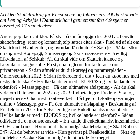
Artiklen Skattefradrag for Freelancere og Influencers: Alt du skal vide
om Løn og Arbejde i Danmark har i gennemsnit fået
4.9
stjerner
baseret på
17
anmeldelser
Andre populære artikler:
Få styr på din årsopgørelse 2021: Ubenyttet
skattefradrag, retur og kontanthjælp satser efter skat
•
Find ud af alt om
Skattekort: Hvad er det, og hvordan får du det?
•
Særeje – Sådan sikrer
du dig med Ægtepagt, Sumsæreje og Skilsmissesæreje
•
Frivillig
Likvidation af Selskab: Alt du skal vide om Skattekvittance og
Likvidationsregnskab
•
Få styr på reglerne for fakturaer som
privatperson
•
Sådan afmelder du dit køretøj og nummerplader
•
Ophørspension 2022: Sådan forbereder du dig
•
Kan du købe hus med
restgæld til skat?
•
Hvilke lande er med i EU/EØS og hvilke lande er
udenfor?
•
Massagepiger – Få den ultimative afslapning
•
Alt du skal
vide om Ratepension 2022 og 2023: Indbetalinger, Fradrag, Skat og
meget mere
•
Chat med Skatteverket – Få hjælp til skatteoplysninger
online
•
Massagepiger – Få den ultimative afslapning
•
Beskatning af
Fri Telefon i 2017 for Selvstændige og Enkeltmandsvirksomheder
•
Hvilke lande er med i EU/EØS og hvilke lande er udenfor?
•
Sådan
udfylder du et momsregnskab – En guide til enkeltmandsvirksomheder
•
CFC-indkomst: Hvordan du kan undgå skattebetaling
•
Skat Rubrik
347: Alt du behøver at vide
•
Kursgevinst på Realkreditlån – Skat og
Indfrielse
•
A-skat: Sådan undgår du at betale for meget