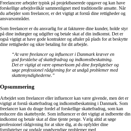
Freelancere arbejder typisk på projektbaserede opgaver og kan have
forskellige arbejdsvilkår sammenlignet med traditionelle ansatte. Når
du arbejder som freelancer, er det vigtigt at forstå dine rettigheder og
ansvarsområder.
Som freelancer er du ansvarlig for at fakturere dine kunder, holde styr
på dine indtægter og udgifter og betale skat af din indkomst. Det er
også vigtigt at have gode kontrakter og aftaler på plads for at beskytte
dine rettigheder og sikre betaling for dit arbejde.
“At være freelancer og influencer i Danmark kræver en
god forståelse af skattefradrag og indkomstbeskatning.
Det er vigtigt at være opmærksom på dine forpligtelser og
søge professionel rådgivning for at undgå problemer med
skattemyndighederne.”
Opsummering
Arbejdet som freelancer eller influencer kan være givende, men det er
vigtigt at forstå skattefradrag og indkomstbeskatning i Danmark. Som
freelancer kan du drage fordel af forskellige skattefradrag, som kan
reducere din skattebyrde. Som influencer er det vigtigt at indberette din
indkomst og betale skat af dine tjente penge. Vælg altid at søge
professionel rådgivning for at sikre dig, at du opfylder dine
forpligtelser og undgår unødvendige problemer med