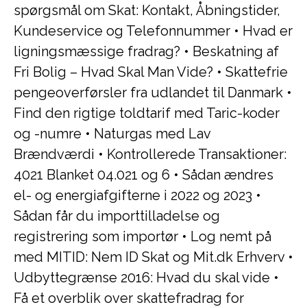
spørgsmål om Skat: Kontakt, Åbningstider,
Kundeservice og Telefonnummer
•
Hvad er
ligningsmæssige fradrag?
•
Beskatning af
Fri Bolig – Hvad Skal Man Vide?
•
Skattefrie
pengeoverførsler fra udlandet til Danmark
•
Find den rigtige toldtarif med Taric-koder
og -numre
•
Naturgas med Lav
Brændværdi
•
Kontrollerede Transaktioner:
4021 Blanket 04.021 og 6
•
Sådan ændres
el- og energiafgifterne i 2022 og 2023
•
Sådan får du importtilladelse og
registrering som importør
•
Log nemt på
med MITID: Nem ID Skat og Mit.dk Erhverv
•
Udbyttegrænse 2016: Hvad du skal vide
•
Få et overblik over skattefradrag for