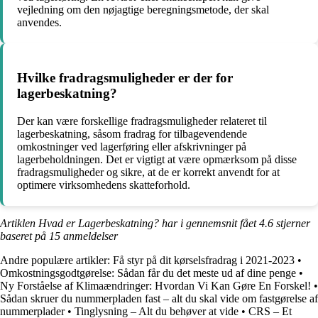
vejledning om den nøjagtige beregningsmetode, der skal
anvendes.
Hvilke fradragsmuligheder er der for
lagerbeskatning?
Der kan være forskellige fradragsmuligheder relateret til
lagerbeskatning, såsom fradrag for tilbagevendende
omkostninger ved lagerføring eller afskrivninger på
lagerbeholdningen. Det er vigtigt at være opmærksom på disse
fradragsmuligheder og sikre, at de er korrekt anvendt for at
optimere virksomhedens skatteforhold.
Artiklen Hvad er Lagerbeskatning? har i gennemsnit fået
4.6
stjerner
baseret på
15
anmeldelser
Andre populære artikler:
Få styr på dit kørselsfradrag i 2021-2023
•
Omkostningsgodtgørelse: Sådan får du det meste ud af dine penge
•
Ny Forståelse af Klimaændringer: Hvordan Vi Kan Gøre En Forskel!
•
Sådan skruer du nummerpladen fast – alt du skal vide om fastgørelse af
nummerplader
•
Tinglysning – Alt du behøver at vide
•
CRS – Et