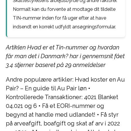
Skattestyrelsens arbejdsbyrde og andre faktorer.
Normalt kan du forvente at modtage dit tildelte
TIN-nummer inden for få uger efter at have
indsendt en korrekt udfyldt ansøgningsformular.
Artiklen Hvad er et Tin-nummer og hvordan
får man det i Danmark? har i gennemsnit fået
3.4
stjerner baseret på
29
anmeldelser
Andre populære artikler:
Hvad koster en Au
Pair? – En guide til Au Pair løn
•
Kontrollerede Transaktioner: 4021 Blanket
04.021 og 6
•
Få et EORI-nummer og
begynd at handle med udlandet!
•
Få styr
på arveafgift, boafgift og skat af arv i 2022