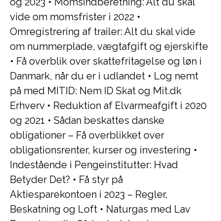
og 2023
•
Momsindberetning: Alt du skal
vide om momsfrister i 2022
•
Omregistrering af trailer: Alt du skal vide
om nummerplade, vægtafgift og ejerskifte
•
Få overblik over skattefritagelse og løn i
Danmark, når du er i udlandet
•
Log nemt
på med MITID: Nem ID Skat og Mit.dk
Erhverv
•
Reduktion af Elvarmeafgift i 2020
og 2021
•
Sådan beskattes danske
obligationer – Få overblikket over
obligationsrenter, kurser og investering
•
Indestående i Pengeinstitutter: Hvad
Betyder Det?
•
Få styr på
Aktiesparekontoen i 2023 – Regler,
Beskatning og Loft
•
Naturgas med Lav