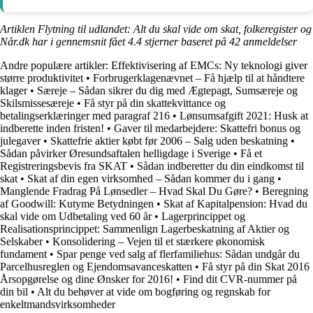
Artiklen Flytning til udlandet: Alt du skal vide om skat, folkeregister og
Når.dk har i gennemsnit fået
4.4
stjerner baseret på
42
anmeldelser
Andre populære artikler:
Effektivisering af EMCs: Ny teknologi giver
større produktivitet
•
Forbrugerklagenævnet – Få hjælp til at håndtere
klager
•
Særeje – Sådan sikrer du dig med Ægtepagt, Sumsæreje og
Skilsmissesæreje
•
Få styr på din skattekvittance og
betalingserklæringer med paragraf 216
•
Lønsumsafgift 2021: Husk at
indberette inden fristen!
•
Gaver til medarbejdere: Skattefri bonus og
julegaver
•
Skattefrie aktier købt før 2006 – Salg uden beskatning
•
Sådan påvirker Øresundsaftalen helligdage i Sverige
•
Få et
Registreringsbevis fra SKAT
•
Sådan indberetter du din eindkomst til
skat
•
Skat af din egen virksomhed – Sådan kommer du i gang
•
Manglende Fradrag På Lønsedler – Hvad Skal Du Gøre?
•
Beregning
af Goodwill: Kutyme Betydningen
•
Skat af Kapitalpension: Hvad du
skal vide om Udbetaling ved 60 år
•
Lagerprincippet og
Realisationsprincippet: Sammenlign Lagerbeskatning af Aktier og
Selskaber
•
Konsolidering – Vejen til et stærkere økonomisk
fundament
•
Spar penge ved salg af flerfamiliehus: Sådan undgår du
Parcelhusreglen og Ejendomsavanceskatten
•
Få styr på din Skat 2016
Årsopgørelse og dine Ønsker for 2016!
•
Find dit CVR-nummer på
din bil
•
Alt du behøver at vide om bogføring og regnskab for
enkeltmandsvirksomheder