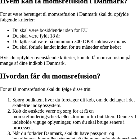
Hvem kan få momsrefusion i Danmark?
For at være berettiget til momsrefusion i Danmark skal du opfylde
følgende kriterier:
Du skal være bosiddende uden for EU
Du skal være fyldt 18 år
Dit køb skal være på minimum 300 DKK inklusive moms
Du skal forlade landet inden for tre måneder efter købet
Hvis du opfylder ovenstående kriterier, kan du få momsrefusion på
mange af dine indkøb i Danmark.
Hvordan får du momsrefusion?
For at få momsrefusion skal du følge disse trin:
Spørg butikken, hvor du foretager dit køb, om de deltager i det
skattefrie indkøbssystem.
Køb de ønskede varer og sørg for at få en
momsrefunderingscheck eller -formular fra butikken. Denne vil
indeholde vigtige oplysninger, som du skal bruge senere i
processen.
Når du forlader Danmark, skal du have passport- og
boardingpas-kontrollen stemplet på din momsrefunderingscheck