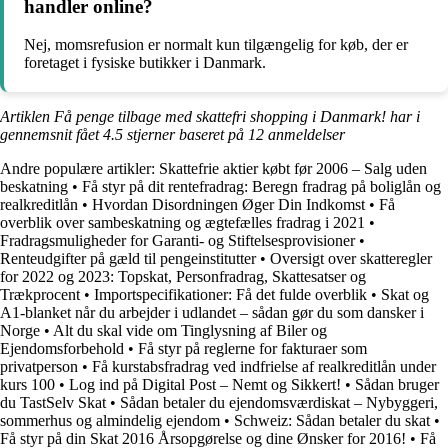
handler online?
Nej, momsrefusion er normalt kun tilgængelig for køb, der er
foretaget i fysiske butikker i Danmark.
Artiklen Få penge tilbage med skattefri shopping i Danmark! har i
gennemsnit fået
4.5
stjerner baseret på
12
anmeldelser
Andre populære artikler:
Skattefrie aktier købt før 2006 – Salg uden
beskatning
•
Få styr på dit rentefradrag: Beregn fradrag på boliglån og
realkreditlån
•
Hvordan Disordningen Øger Din Indkomst
•
Få
overblik over sambeskatning og ægtefælles fradrag i 2021
•
Fradragsmuligheder for Garanti- og Stiftelsesprovisioner
•
Renteudgifter på gæld til pengeinstitutter
•
Oversigt over skatteregler
for 2022 og 2023: Topskat, Personfradrag, Skattesatser og
Trækprocent
•
Importspecifikationer: Få det fulde overblik
•
Skat og
A1-blanket når du arbejder i udlandet – sådan gør du som dansker i
Norge
•
Alt du skal vide om Tinglysning af Biler og
Ejendomsforbehold
•
Få styr på reglerne for fakturaer som
privatperson
•
Få kurstabsfradrag ved indfrielse af realkreditlån under
kurs 100
•
Log ind på Digital Post – Nemt og Sikkert!
•
Sådan bruger
du TastSelv Skat
•
Sådan betaler du ejendomsværdiskat – Nybyggeri,
sommerhus og almindelig ejendom
•
Schweiz: Sådan betaler du skat
•
Få styr på din Skat 2016 Årsopgørelse og dine Ønsker for 2016!
•
Få