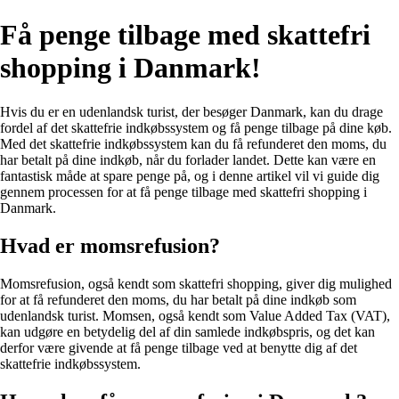
Få penge tilbage med skattefri
shopping i Danmark!
Hvis du er en udenlandsk turist, der besøger Danmark, kan du drage
fordel af det skattefrie indkøbssystem og få penge tilbage på dine køb.
Med det skattefrie indkøbssystem kan du få refunderet den moms, du
har betalt på dine indkøb, når du forlader landet. Dette kan være en
fantastisk måde at spare penge på, og i denne artikel vil vi guide dig
gennem processen for at få penge tilbage med skattefri shopping i
Danmark.
Hvad er momsrefusion?
Momsrefusion, også kendt som skattefri shopping, giver dig mulighed
for at få refunderet den moms, du har betalt på dine indkøb som
udenlandsk turist. Momsen, også kendt som Value Added Tax (VAT),
kan udgøre en betydelig del af din samlede indkøbspris, og det kan
derfor være givende at få penge tilbage ved at benytte dig af det
skattefrie indkøbssystem.