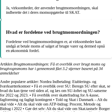
Ja, virksomheder, der anvender brugtmomsordningen, skal
indberette det i deres momsopgørelse til SKAT.
Hvad er fordelene ved brugtmomsordningen?
Fordelene ved brugtmomsordningen er, at virksomheder kan
undgå at betale moms af salget af brugte varer og dermed opnå
en økonomisk fordel.
Artiklen Brugtmomsordningen: Få et overblik over brugt moms og
brugtvognsmoms har i gennemsnit fået
3.2
stjerner baseret på
34
anmeldelser
Andre populære artikler:
Nordea Indbetaling: Etablerings- og
Iværksætterkontoer
•
Få et overblik over SU: Beregn SU efter skat, se
hvad du kan tjene ved siden af, og læs om SU-loftet og SU-satserne
for 2022 og 2023.
•
Få overblik over skattefradrag for A-kasse,
fagforening og fagligt kontingent
•
Told og Skat i Danmark – Alt du
skal vide
•
Alt du skal vide om ATP-bidrag: Procent, Metode og
Bidrag i 2022
•
Gør det selv: Alt du skal vide om Skat.tastselv Borger